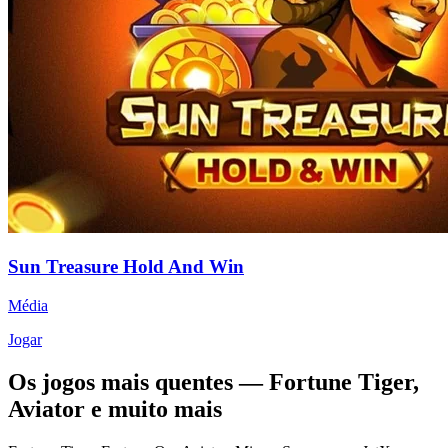
Sun Treasure Hold And Win
Média
Jogar
Os jogos mais quentes — Fortune Tiger,
Aviator e muito mais