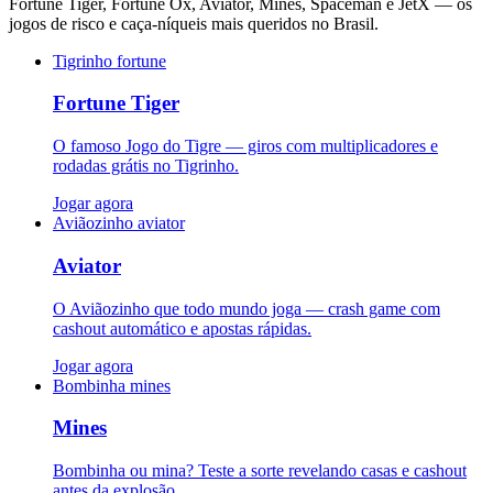
Fortune Tiger, Fortune Ox, Aviator, Mines, Spaceman e JetX — os
jogos de risco e caça-níqueis mais queridos no Brasil.
Tigrinho
fortune
Fortune Tiger
O famoso Jogo do Tigre — giros com multiplicadores e
rodadas grátis no Tigrinho.
Jogar agora
Aviãozinho
aviator
Aviator
O Aviãozinho que todo mundo joga — crash game com
cashout automático e apostas rápidas.
Jogar agora
Bombinha
mines
Mines
Bombinha ou mina? Teste a sorte revelando casas e cashout
antes da explosão.