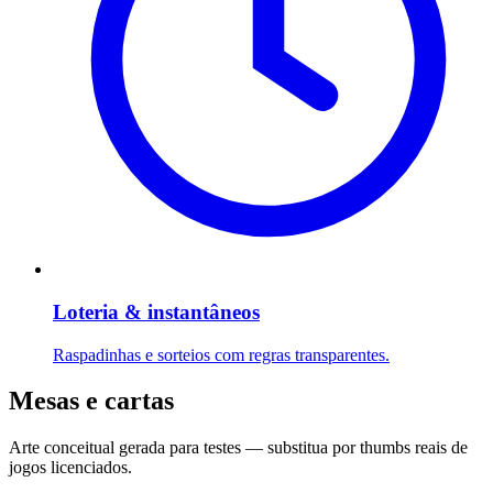
Loteria & instantâneos
Raspadinhas e sorteios com regras transparentes.
Mesas e cartas
Arte conceitual gerada para testes — substitua por thumbs reais de
jogos licenciados.