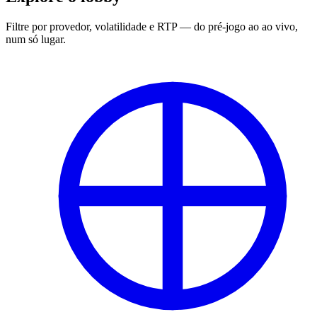
Filtre por provedor, volatilidade e RTP — do pré-jogo ao ao vivo,
num só lugar.