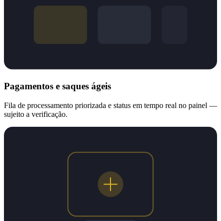
Pagamentos e saques ágeis
Fila de processamento priorizada e status em tempo real no painel —
sujeito a verificação.