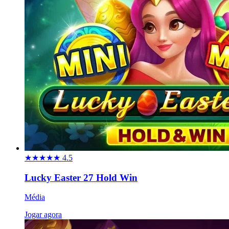
★★★★★
4.5
Lucky Easter 27 Hold Win
Média
Jogar agora