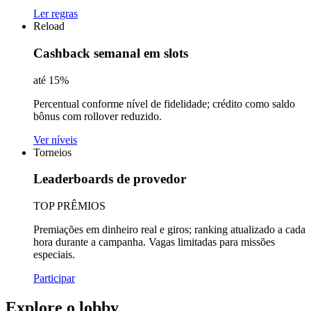
Ler regras
Reload
Cashback semanal em slots
até 15%
Percentual conforme nível de fidelidade; crédito como saldo
bônus com rollover reduzido.
Ver níveis
Torneios
Leaderboards de provedor
TOP PRÊMIOS
Premiações em dinheiro real e giros; ranking atualizado a cada
hora durante a campanha. Vagas limitadas para missões
especiais.
Participar
Explore o lobby