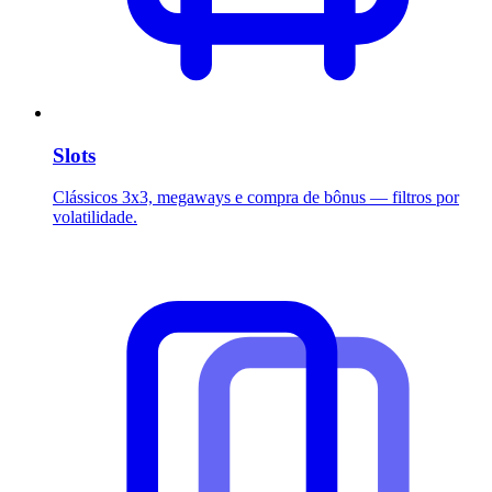
Slots
Clássicos 3x3, megaways e compra de bônus — filtros por
volatilidade.