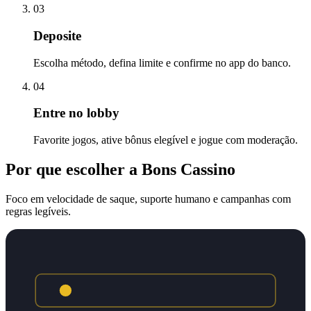
03
Deposite
Escolha método, defina limite e confirme no app do banco.
04
Entre no lobby
Favorite jogos, ative bônus elegível e jogue com moderação.
Por que escolher a Bons Cassino
Foco em velocidade de saque, suporte humano e campanhas com
regras legíveis.