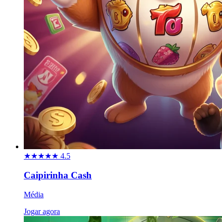
★★★★★
4.5
Caipirinha Cash
Média
Jogar agora