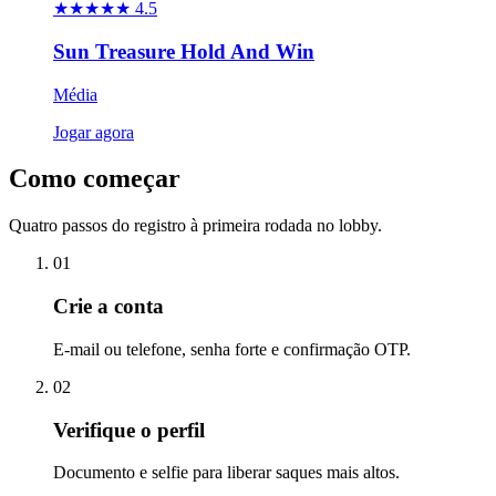
★★★★★
4.5
Sun Treasure Hold And Win
Média
Jogar agora
Como começar
Quatro passos do registro à primeira rodada no lobby.
01
Crie a conta
E-mail ou telefone, senha forte e confirmação OTP.
02
Verifique o perfil
Documento e selfie para liberar saques mais altos.