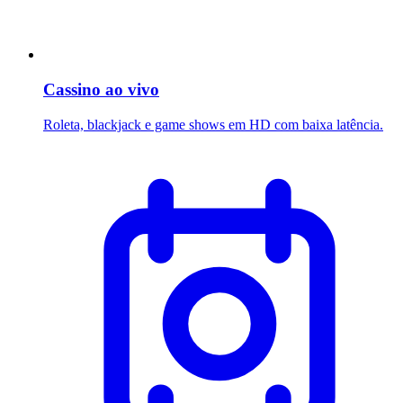
Cassino ao vivo
Roleta, blackjack e game shows em HD com baixa latência.