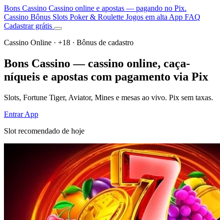
Bons Cassino
Cassino online e apostas — pagando no Pix.
Cassino
Bônus
Slots
Poker & Roulette
Jogos em alta
App
FAQ
Cadastrar grátis
Cassino Online · +18 · Bônus de cadastro
Bons Cassino — cassino online, caça-
níqueis e apostas com pagamento via Pix
Slots, Fortune Tiger, Aviator, Mines e mesas ao vivo. Pix sem taxas.
Entrar
App
Slot recomendado de hoje