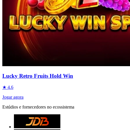
Lucky Retro Fruits Hold Win
★
4.6
Jogar agora
Estúdios e fornecedores no ecossistema