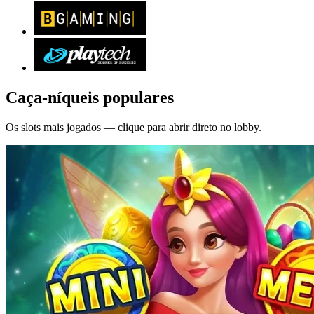
Caça-níqueis populares
Os slots mais jogados — clique para abrir direto no lobby.