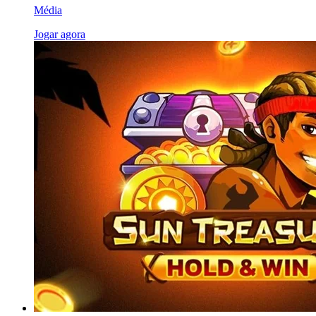
Média
Jogar agora